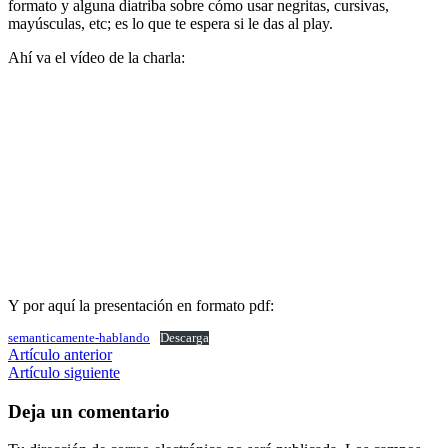
formato y alguna diatriba sobre cómo usar negritas, cursivas,
mayúsculas, etc; es lo que te espera si le das al play.
Ahí va el vídeo de la charla:
Y por aquí la presentación en formato pdf:
semanticamente-hablando
Descarga
Navegar
Artículo anterior
Artículo siguiente
entre
artículos
Deja un comentario